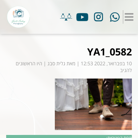
YA1_0582
10 בפברואר, 2022 12:53
|
מאת
גלית סבג
|
היו הראשונים
להגיב
תחת קטגוריות: