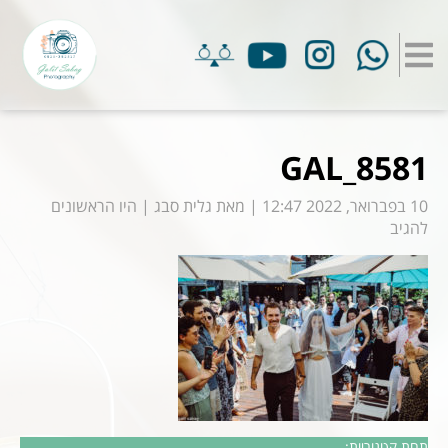
GAL_8581
10 בפברואר, 2022 12:47
|
מאת
גלית סבג
|
היו הראשונים
להגיב
תחת קטגוריות: